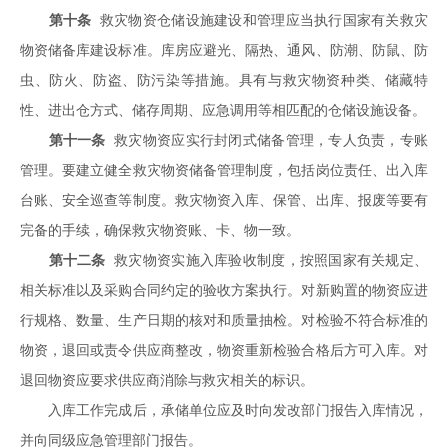
第十条
救灾物资仓储设施建设和管理应当执行国家有关救灾
物资储备库建设标准。库房应避光、隔热、通风、防潮、防鼠、防
虫、防火、防盗、防污染等措施。具有与救灾物资种类、储藏特
性、进出仓方式、储存周期、应急调用等相匹配的仓储设施设备。
第十一条
救灾物资应实行封闭式储备管理，专人负责，专账
管理。要建立健全救灾物资储备管理制度，包括岗位责任、出入库
台账、安全巡查等制度。救灾物资入库、保管、出库、报废等要有
完备的手续，确保救灾物资账、卡、物一致。
第十二条
救灾物资实施入库验收制度，按照国家有关规定、
相关标准以及采购合同约定的验收方案执行。对新购置的物资应进
行规格、数量、生产日期的核对和质量抽检。对检验不符合标准的
物资，退回或责令供应商整改，物资重新检验合格后方可入库。对
退回物资应要求供应商消除与救灾相关的标识。
入库工作完成后，承储单位应及时向发改部门报告入库情况，
并向同级应急管理部门报告。