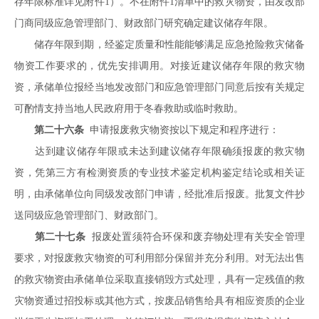
存年限标准详见附件1）。不在附件1清单中的救灾物资，由发改部
门商同级应急管理部门、财政部门研究确定建议储存年限。
储存年限到期，经鉴定质量和性能能够满足应急抢险救灾储备
物资工作要求的，优先安排调用。对接近建议储存年限的救灾物
资，承储单位报经当地发改部门和应急管理部门同意后按有关规定
可酌情支持当地人民政府用于冬春救助或临时救助。
第二十六条
申请报废救灾物资按以下规定和程序进行：
达到建议储存年限或未达到建议储存年限确须报废的救灾物
资，凭第三方有检测资质的专业技术鉴定机构鉴定结论或相关证
明，由承储单位向同级发改部门申请，经批准后报废。批复文件抄
送同级应急管理部门、财政部门。
第二十七条
报废处置须符合环保和废弃物处理有关安全管理
要求，对报废救灾物资的可利用部分保留并充分利用。对无法出售
的救灾物资由承储单位采取直接销毁方式处理，具有一定残值的救
灾物资通过招投标或其他方式，按废品销售给具有相应资质的企业