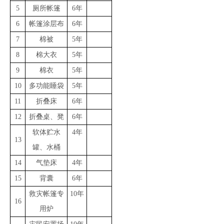
5
厕所帐篷
6年
6
帐篷涂层布
6年
7
棉被
5年
8
棉大衣
5年
9
棉衣
5年
10
多功能睡袋
5年
11
折叠床
6年
12
折叠桌、凳
6年
软体贮水
4年
13
罐、水桶
14
气垫床
4年
15
背囊
6年
救灾帐篷专
10年
16
用炉