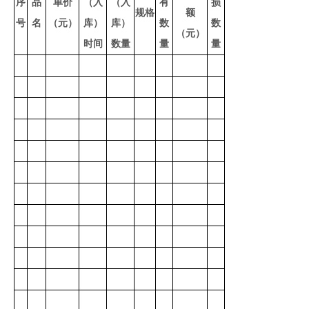
序
品
单价
（入
（入
有
损
规格
额
号
名
（元）
库）
库）
数
数
（元）
时间
数量
量
量