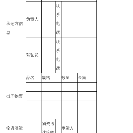
联
系
负责人
承运方信
电
息
话
联
系
驾驶员
电
话
品名
规格
数量
金额
出库物资
物资送
物资装运
承运方
达接收