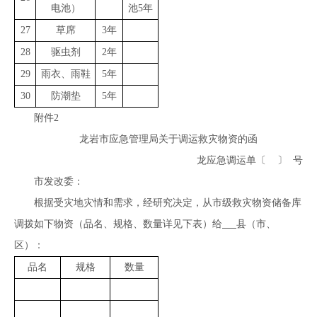
电池）
池5年
27
草席
3年
28
驱虫剂
2年
29
雨衣、雨鞋
5年
30
防潮垫
5年
附件2
龙岩市应急管理局关于调运救灾物资的函
龙应急调运单〔 〕 号
市发改委：
根据受灾地灾情和需求，经研究决定，从市级救灾物资储备库
调拨如下物资（品名、规格、数量详见下表）给
县（市、
区）：
品名
规格
数量