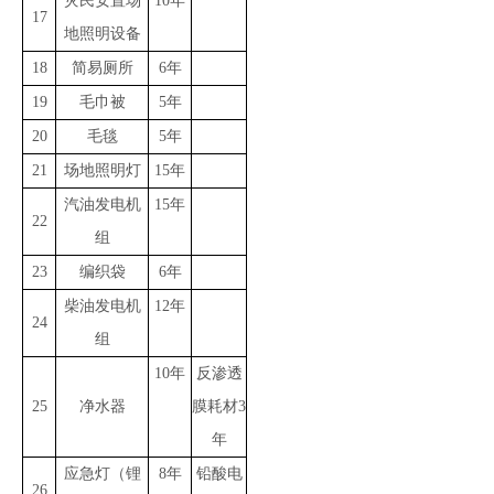
灾民安置场
10年
17
地照明设备
18
简易厕所
6年
19
毛巾被
5年
20
毛毯
5年
21
场地照明灯
15年
汽油发电机
15年
22
组
23
编织袋
6年
柴油发电机
12年
24
组
10年
反渗透
25
净水器
膜耗材3
年
应急灯（锂
8年
铅酸电
26