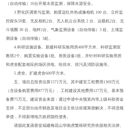
（自动传输）10台开展水质监测，保障水源安全。
3.野化区调查与监测。购置远红外热成像相机 100 台、立杆监
控探头50套、无反相机2台、无人机云台系统 2 台、运载机2台、北
斗项圈 30 台、地秤2台、气象监测设备（自动传输）3 处、土壤监
测设备（自动传输）3处。
4.科研设施设备。新建科研实验用房400平方米、科研监测宣
教塔2个、购置实验设备1批、兽医设备1批，并针对科研实验用房
和虎舍配套相应的场区供电、给排水、排污及消防设施等。
5.虎舍。扩建虎舍600平方米。
五、项目总投资估算1571万元。其中建安工程费用1369万元
（含设备购置费用877万元）、工程建设其他费用127万元、基本预
备费75万元。建设资金来源：通过申请中央预算内等上级补助资金
支持，不足部分由市财政及项目业主依法依规筹措解决，不得违规
举债，不得新增地方政府隐性债务。
请据此复函督促福建梅花山华南虎繁殖研究所依据相关法律、