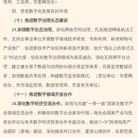
理局、工信局，市委网信办）
四、营造数字化发展良好环境
（十）推进数字治理生态建设
2
3
.加强数字生态治理。
深化网络空间治理，扎实推进网络执法工
作。支持企事业单位开展数字领域技术研发、专利布局、标准研制与
产业推广，促进新技术产业化和标准迭代更新。加大
“指尖上的形式主
义”纠治力度，
切实在数字治理领域为基层减负。强化互联网平台治
理，建立健全基于数据与信用的分级分类监管体系，完善监管数据目
录，加强数据共享应用，构建数字监管新模式。（责任单位：市委网
信办，市市场监管局、数据管理局，市直有关单位）
（十一）推进数字领域开放合作
2
4
.深化数字经济交流合作。
加强与共建
“一带一路”国家在数字产
业领域交流合作，积极组织
数字
企业参加中国
—海合会国家产业与投
资合作论坛有关数字经济投资合作专题活动，推动“1+N”跨境电商产
业园区（基地）建设。深化穗龙对口合作、厦龙山海协作，在新型基