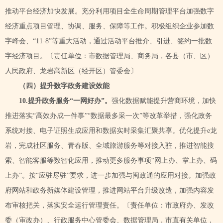
推动平台经济加快发展。充分利用项目全生命周期管理平台加强数字
经济重点项目管理、协调、服务、保障等工作。积极组织企业参加数
字峰会、“11
·8”等重大活动，通过活动平台推介、引进、签约一批数
字经济项目。〔责任单位：市数据管理局、商务局，各县（市、区）
人民政府、龙岩高新区（经开区）管委会〕
（四）提升数字政务建设效能
10.提升政务服务“一网好办”。
强化数据赋能提升营商环境，加快
推进落实
“高效办成一件事”“数据最多采一次”等改革举措，强化政务
系统对接、电子证照生成应用和数据实时采集汇聚共享。优化提升e龙
岩，完成社区服务、
青春版、
全域旅游服务等对接入驻，推进智能搜
索、智能客服等数智化应用，推动更多服务事项
“网上办、掌上办、码
上办”。按“应驻尽驻”要求，进一步加强与闽政通的应用对接。
加强政
府网站和政务新媒体建设管理，推进网站平台升级改造，加强内容发
布审核把关，落实安全运行管理责任。〔责任单位：市政府办、发改
委（审改办）、行政服务中心管委会、数据管理局，市直有关单位，