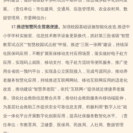
乡村建设，做好省级数字乡村试点中期评估，推进城乡数字化协同发
展。
（责任单位：市住建局、交通局、应急管理局、农业农村局、数
据管理局，市委网信办）
17.推进智慧民生普惠便捷。
加强校园基础设施智能化改造
,推进中
小学学科实验室、信息技术教学设备更新换代，抓好第三批省级“智慧
教育试点区”“智慧校园试点校”申报。推进“三医一张网”建设，持续深
化医保码应用，不断扩展医保移动支付应用场景，落实做好电子处方
应用，实现码上就医、移动支付、电子处方流转等便民服务。推广使
用全省统一预约平台，实现县公立医院接入，
完成
号源同步。推动养
老服务智慧化应用，持续推进互联网网站、移动互联网应用的适老化
改造，推动建设
“智慧养老院”，依托“互联网+”提供就近便捷养老服
务。强化社会救助信息整合共享，推动社会救助服务向移动端延伸，
为基层社会救助工作提供安全可靠信息支撑。积极利用“数字人社”就
业一体化平台开展数字化创新应用，提高社保服务数智化水平。
（责
任单位：市教育局、卫健委、医保局、民政局、人社局、数据管理