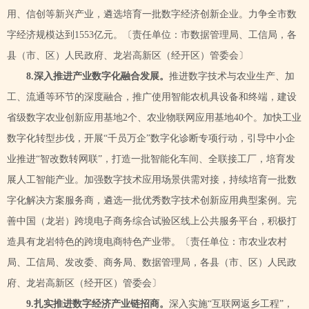
用、信创等新兴产业，遴选培育一批数字经济创新企业。力争全市数
字经济规模达到1553亿元。
〔责任单位：市数据管理局、工信局，各
县（市、区）人民政府、龙岩高新区（经开区）管委会〕
8.深入推进产业数字化融合发展。
推进数字技术与农业生产、加
工、流通等环节的深度融合，推广使用智能农机具设备和终端，建设
省级数字农业创新应用基地
2个、农业物联网应用基地40个。加快工业
数字化转型步伐，开展“千员万企”数字化诊断专项行动，引导中小企
业推进“智改数转网联”，打造一批智能化车间、全联接工厂，培育发
展人工智能产业。加强数字技术应用场景供需对接，持续培育一批数
字化解决方案服务商，遴选一批优秀数字技术创新应用典型案例。完
善中国（龙岩）跨境电子商务综合试验区线上公共服务平台，积极打
造具有龙岩特色的跨境电商特色产业带。
〔责任单位：市农业农村
局、工信局、发改委、商务局、数据管理局，各县（市、区）人民政
府、龙岩高新区（经开区）管委会〕
9.
扎实推进数字经济产业链招商。
深入实施
“互联网返乡工程”，