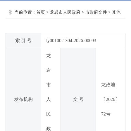
当前位置：
首页
>
龙岩市人民政府
>
市政府文件
>
其他
索 引 号
ly00100-1304-2026-00093
龙
岩
市
龙政地
发布机构
人
文 号
〔2026〕
民
72号
政