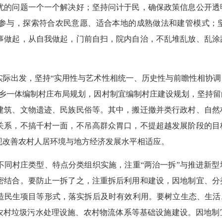
忧的问题一个一个解决好；坚持问计于民，确保政策信息公开透
参与，探索符合农民意愿、适合本地的成熟做法和建管模式；
事做起，从自我做起，门前自扫，院内自治，不乱堆乱放、乱涂
出发，坚持“实用性与艺术性相统一、历史性与前瞻性相协调
城乡一体编制村庄布局规划，因村制宜编制村庄建设规划，坚持
建筑、文物遗迹、民族民俗等。其中，搬迁撤并类行政村、自然
关系，不搞千村一面，不吊高群众胃口，不提超越发展阶段的目
现改善农村人居环境与地方经济发展水平相适应。
村庄类型、特点分类组织实施，注重“两治一拆”与推进新型
密结合。要防止一拆了之，注重拆后利用和建设，因地制宜、分
造民生项目等形式，落实拆后及时有效利用。要树立生态、生活
、农村垃圾污水处理设施、农村物流体系等基础设施建设。因地